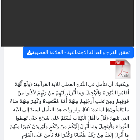
تحقق الفرج والعدالة الاجتماعية - العلاقة العضوية
ويكفيك أن تتأمل في النِّتاج العملي للآية القرآنية: ﴿وَلَوْ أَنَّهُمْ
أَقَامُوا التَّوْرَاةَ وَالْإِنْجِيلَ وَمَا أُنْزِلَ إِلَيْهِمْ مِنْ رَبِّهِمْ لَأَكَلُوا مِنْ
فَوْقِهِمْ وَمِنْ تَحْتِ أَرْجُلِهِمْ مِنْهُمْ أُمَّةٌ مُقْتَصِدَةٌ وَكَثِيرٌ مِنْهُمْ سَاءَ
مَا يَعْمَلُونَ﴾[المائدة: 66]، ولو زِدْت هذا التأمل ليمتدّ إلى الآية
التي تليها: ﴿قُلْ يَا أَهْلَ الْكِتَابِ لَسْتُمْ عَلَى شَيْءٍ حَتَّى تُقِيمُوا
التَّوْرَاةَ وَالْإِنْجِيلَ وَمَا أُنْزِلَ إِلَيْكُمْ مِنْ رَبِّكُمْ وَلَيَزِيدَنَّ كَثِيرًا مِنْهُمْ
مَا أُنْزِلَ إِلَيْكَ مِنْ رَبِّكَ طُغْيَانًا وَكُفْرًا فَلَا تَأْسَ عَلَى الْقَوْمِ