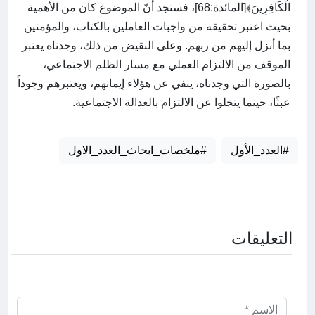
الْكَافِرِينَ﴾[المائدة:68]، فستجد أنّ الموضوع كان من الأهمية
بحيث اعتبر تحقيقه من واجبات العاملين بالكتاب، والمؤمنين
بما أنزل إليهم من ربهم. وعلى النقيض من ذلك، وجدناه يعتبر
الموقف من الالتزام العملي مع مسار الظلم الاجتماعي،
بالصورة التي وجدناه، ينفي عن هؤلاء إيمانهم، ويعتبرهم وجوداً
عبثًا، حينما يتخلوا عن الالتزام بالعدالة الاجتماعية.
#العدد_الأول
#ملخصات_ابحاث_العدد_الاول
التعليقات