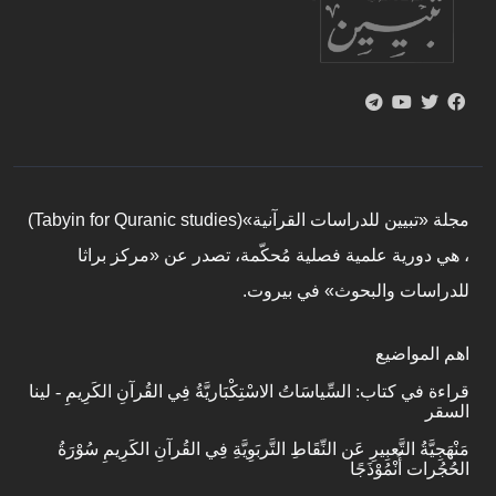
مجلة «تبيين للدراسات القرآنية»(Tabyin for Quranic studies)
، هي دورية علمية فصلية مُحكّمة، تصدر عن «مركز براثا
للدراسات والبحوث» في بيروت.
اهم المواضيع
قراءة في كتاب: السِّياسَاتُ الاسْتِكْبَاريَّةُ فِي القُرآنِ الكَرِيمِ - لينا
السقر
مَنْهَجِيَّةُ التَّعبِيرِ عَن النِّقَاطِ التَّربَوِيَّةِ فِي القُرآنِ الكَرِيمِ سُوْرَةُ
الحُجُرات أُنْمُوْذَجًا