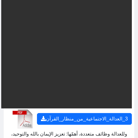
3_العدالة_الاجتماعية_من_منظار_القرآن
وللعدالة وظائف متعددة، أهمّها: تعزيز الإيمان بالله والتوحيد،