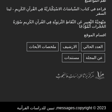
اهم المواضيع
قراءة في كتاب: السِّياسَاتُ الاسْتِكْبَاريَّةُ فِي القُرآنِ الكَرِيمِ - لينا
السقر
مَنْهَجِيَّةُ التَّعبِيرِ عَن النِّقَاطِ التَّربَوِيَّةِ فِي القُرآنِ الكَرِيمِ سُوْرَةُ
الحُجُرات أُنْمُوْذَجًا
اقسام الموقع
العدد الحالي
الارشيف
ملخصات الأبحاث
عن المجلة
مستندات
messages.copyright © 2023, تبيين للدراسات القرأنية