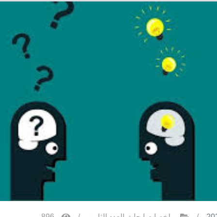
/
ملخصات ابحاث العدد الثامن
/
896