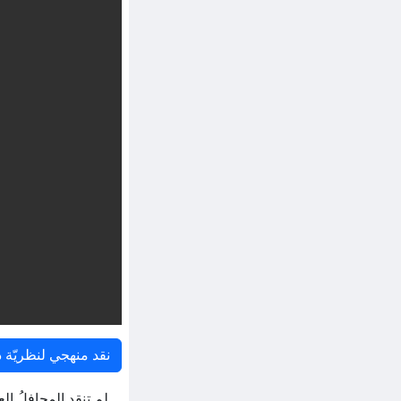
نقد منهجي لنظريّة د
لم تنقدِ المحافلُ ال