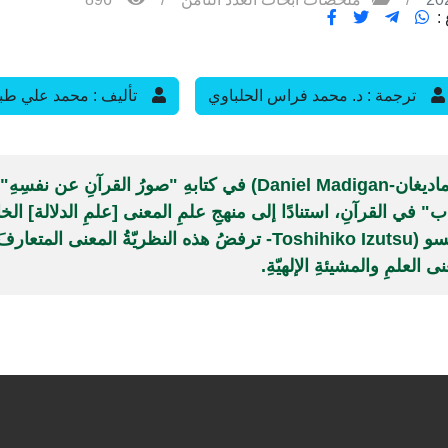
:
ترجمة : د. محمد فراس الحلباوي
تأليف : محمد علي طب
عرضَ (دانيل ماديغان-Daniel Madigan) في كتابهِ "صورُ القرآنِ عن
 في القرآنِ، استنادًا إلى منهجِ علمِ المعنى [علمِ الدلالة] الخاص
(توشيهيكو إيزوتسو (Toshihiko Izutsu- ترفضُ هذه النظريّةُ المعنى 
لعلمِ والمشيئةِ الإلهيّةِ.