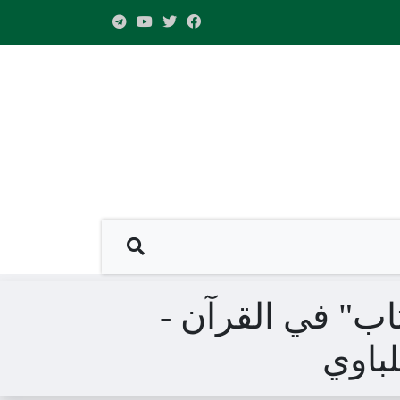
اب" في القرآن -
باوي