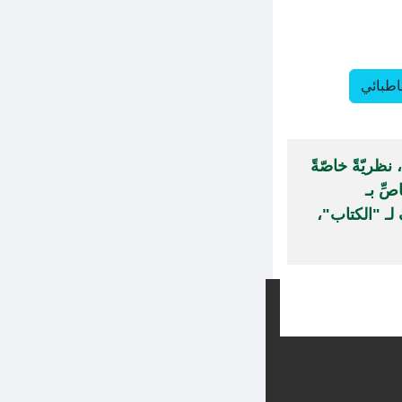
اطبائي
 نفسِهِ"، نظريّةً خاصّةً
ِّ بـ
المتعارفَ لـ "الكتاب"،