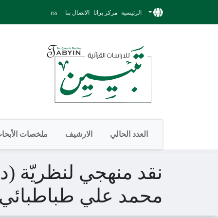
الرئيسية
مركز براثا
الاتصال بنا
rss
العدد الحالي
الارشيف
ملخصات الأبحا
نقد منهجي لنظريّة (د
محمد علي طباطبائي- 