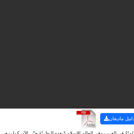
انيل ماديغان
علميّةُ في الغربِ وفي العالمِ الإسلاميِّ هذه النظريّةَ حتّى الآن كما ينبغي