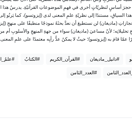
حجرَ أساسٍ لنظريّاتٍ أخرى في فهمِ الموضوعاتِ القرآنيّةِ. يدرسُ هذا ا
ذا السياقِ، مستندًا إلى نظريّةِ علمِ المعنى لدى (إيزوتسو)، كما يَرنُو إ
مِ إنجازاتِ (ماديغان) لن نستطيعَ أن نعدَّ بحثَهُ نموذجًا منطبقًا على منهجِ (إ
ئجِ تحليلاتِه؛ لأنّ مساعيَ (ماديغان) سواء من جهةِ المنهجِ والأسلوبِ أم من 
ا عمّا قامَ به (إيزوتسو)؛ حيثُ لا يمكنُ عدُّ رأيِه معتمدًا على علمِ المعنى 
و
#دانيل_ماديغان
#القرآن_الكريم
#الكتابُ
#علمُ_ا
عدد_الثامن
#العدد_الثامن