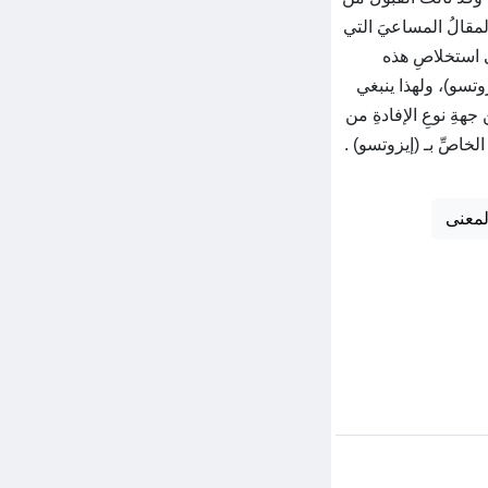
لمقالُ المساعيَ التي
لى استخلاصِ هذه
يزوتسو)، ولهذا ينبغي
جهةِ نوعِ الإفادةِ من
الخاصِّ بـ (إيزوتسو) .
لمعنى