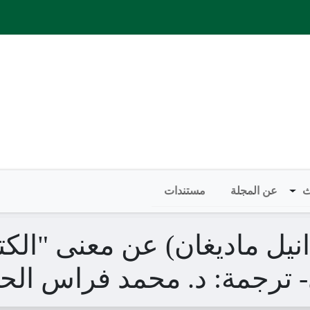
ث
عن المجلة
مستندات
انيل ماديغان) عن معنى "الكت
ترجمة: د. محمد فراس الحل