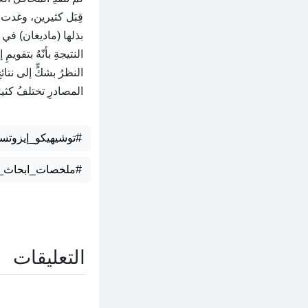
قِبَل كثيرين، وغدت 
بذلها (ماديغان) في ه
النتيجةِ بأنّهُ بتقوي
النظرُ بشكٍّ إلى نتا
المصادرِ تختلفُ كثيرً
#توشيهيكو_إيزوتس
#ملخصات_ابحاث_ال
التعليقات