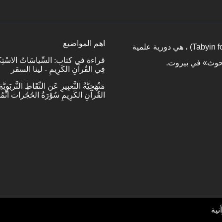
اهم المواضيع
مجلة «تبيين للدراسات القرآنية»(Tabyin for Quranic studies) ، هي دورية علمية
قراءة في كتاب: السِّياسَاتُ الاسْتِكْبَا
بحوث» في بيروت.
فِي القُرآنِ الكَرِيمِ - لينا السقر
مَنْهَجِيَّةُ التَّعبِيرِ عَن النِّقَاطِ التَّربَوِيَّ
القُرآنِ الكَرِيمِ سُوْرَةُ الحُجُرات أُنْمُو